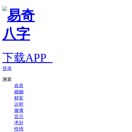
下载APP
登录
测算
命盘
婚姻
财富
运程
健康
宜忌
求卦
性情