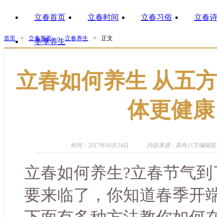
立春首页
立春时间
立春习俗
立春
首页
>
立春首页
>
立春养生
>
正文
冬季养生
立春如何养生 从五
体更健康
时间：
2017年04月24日
内容来源：
易奇八字编辑部
立春如何养生?立春节气到
要来临了，你知道春季开端