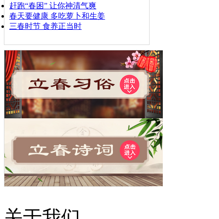
赶跑“春困” 让你神清气爽
春天要健康 多吃萝卜和生姜
三春时节 食养正当时
关于我们