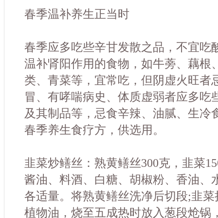
春季温补养生正当时
春季应多吃些辛甘发散之品，不宜吃
温补肾阳作用的食物，如牛蒡、藕根
类、青菜等，宜常吃，但阴虚火旺者
冒、有哮喘病史、体质虚弱者应多吃
及其制品等，忌食辛辣、油腻、生冷
春季养生食疗方，供选用。
韭菜炒鳝丝：熟黄鳝丝300克，韭菜1
酱油、料酒、白糖、胡椒粉、香油、
各适量。将熟黄鳝丝洗净后切段;韭菜
植物油，烧至五成热时放入葱段炝锅