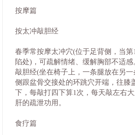
按摩篇
按太冲敲胆经
春季常按摩太冲穴(位于足背侧，当第
陷处)，可疏解情绪、缓解胸部不适感
敲胆经(坐在椅子上，一条腿放在另一
侧跟盆骨交接处的环跳穴开端，往膝
下，每敲打四下算1次，每天敲左右大腿
肝的疏泄功用。
食疗篇