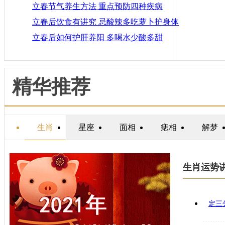
立春节气养生方法 重点预防四种疾病
立春后饮食有讲究 忌酸辣多吃萝卜护身体
立春后如何护肝养阳 多喝水少酸多甜
精华推荐
生肖
星座
面相
痣相
解梦
生肖运势
定三