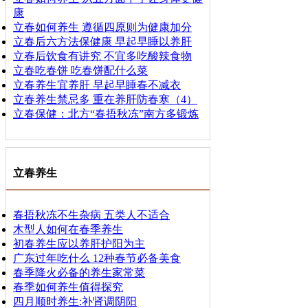
康
立春如何养生 遵循四原则为健康加分
立春后六方法保健康 早起早睡以养肝
立春后饮食有讲究 不宜多吃酸辣食物
立春吃春饼 吃春饼配什么菜
立春养生宜养肝 早起早睡春不减衣
立春养生禁忌多 重在养肝防春寒（4）
立春保健：北方“春捂秋冻”南方多锻炼
立春养生
春捂秋冻不生杂病 五类人不适合
木型人如何在春季养生
初春养生应以养肝护阳为主
广东过年吃什么 12种春节必备美食
春季降火必备的养生家常菜
春季如何养生值得探究
四月顺时养生:补肾调阴阳