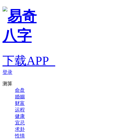
下载APP
登录
测算
命盘
婚姻
财富
运程
健康
宜忌
求卦
性情