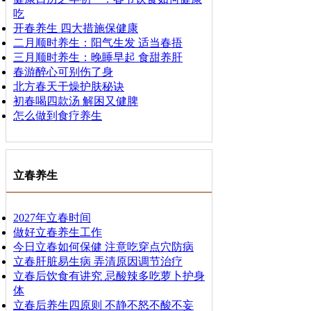
吃
开春养生 四大措施保健康
二月顺时养生：阳气生发 适当春捂
三月顺时养生：晚睡早起 食甜养肝
春游醉心可别伤了身
北方春天干燥护肤秘诀
初春喝四款汤 解困又健脾
怎么做到食疗养生
立春养生
2027年立春时间
做好立春养生工作
今日立春如何保健 注意吃穿点穴防病
立春肝脏易生病 弄清原因调节治疗
立春后饮食有讲究 忌酸辣多吃萝卜护身
体
立春后养生四原则 不静不怒不酸不妄