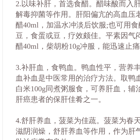
2.以味补肝，首选食醋。醋味酸而入
解毒抑菌等作用。肝阳偏亢的高血压
醋40ml，加温水冲淡后饮服;也可用
豆，食蛋或豆，疗效颇佳。平素因气
醋40ml，柴胡粉10g冲服，能迅速止
3.补肝血，食鸭血。鸭血性平，营养
血补血是中医常用的治疗方法。取鸭血10
白米100g同煮粥服食，可养肝血，
肝癌患者的保肝佳肴之一。
4.舒肝养血，菠菜为佳蔬。菠菜为春
滋阴润燥，舒肝养血等作用，作为肝