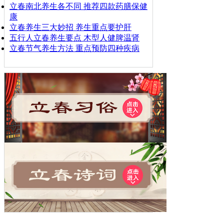
立春南北养生各不同 推荐四款药膳保健
康
立春养生三大妙招 养生重点要护肝
五行人立春养生要点 木型人健脾温肾
立春节气养生方法 重点预防四种疾病