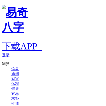
下载APP
登录
测算
命盘
婚姻
财富
运程
健康
宜忌
求卦
性情