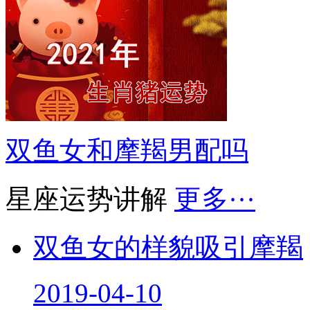
双鱼女和摩羯男配吗
星座运势讲解
更多···
双鱼女的样貌吸引摩羯
2019-04-10