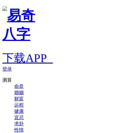
下载APP
登录
测算
命盘
婚姻
财富
运程
健康
宜忌
求卦
性情