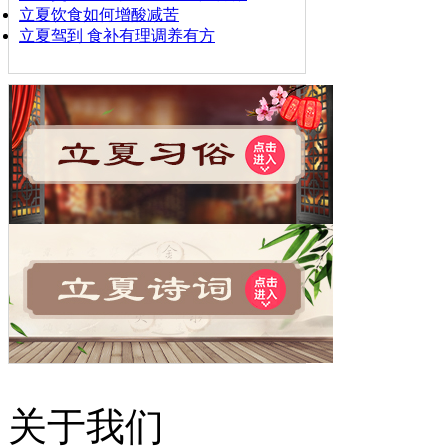
立夏饮食如何增酸减苦
立夏驾到 食补有理调养有方
关于我们