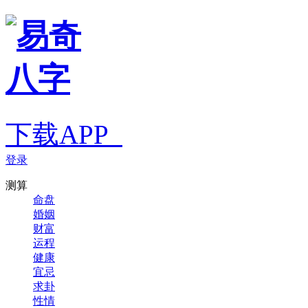
下载APP
登录
测算
命盘
婚姻
财富
运程
健康
宜忌
求卦
性情