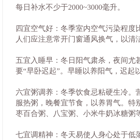
每日补水不少于2000~3000毫升。
四宜空气好：冬季室内空气污染程度
人们应注意常开门窗通风换气，以清
五宜入睡早：冬日阳气肃杀，夜间尤
要“早卧迟起”。早睡以养阳气，迟起
六宜粥调养：冬季饮食忌粘硬生冷。
服热粥，晚餐宜节食，以养胃气。特
枣百合粥、八宝粥、小米牛奶冰糖粥
七宜调精神：冬天易使人身心处于低