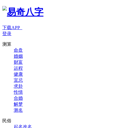
下载APP
登录
测算
命盘
婚姻
财富
运程
健康
宜忌
求卦
性情
合婚
解梦
测名
民俗
起名改名