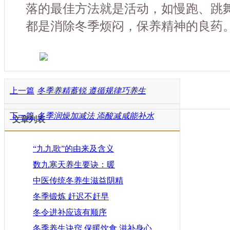
落的最佳方法就是活动，如慢跑、跳
都是消除冬季烦闷，保养精神的良药
上一篇
冬季养精蓄锐 遵循规律巧养生
下一篇
冬季润燥加减法 添酸减咸能补水
文章列表
“九九歌”的由来及含义
数九寒天养生要诀：暖
中医传统冬养生滋益阴精
冬季锻炼 赶迟不赶早
冬令进补应该有顺序
冬季养生诀窍 保暖饮食 滋补身心