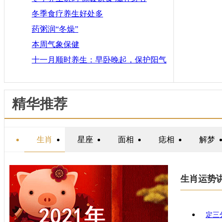
冬季食疗养生好处多
药粥润“冬燥”
本周气象保健
十一月顺时养生：早卧晚起，保护阳气
精华推荐
生肖
星座
面相
痣相
解梦
生肖运势
定三