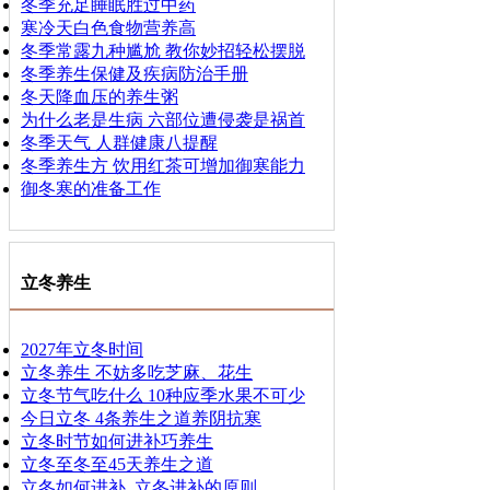
冬季充足睡眠胜过中药
寒冷天白色食物营养高
冬季常露九种尴尬 教你妙招轻松摆脱
冬季养生保健及疾病防治手册
冬天降血压的养生粥
为什么老是生病 六部位遭侵袭是祸首
冬季天气 人群健康八提醒
冬季养生方 饮用红茶可增加御寒能力
御冬寒的准备工作
立冬养生
2027年立冬时间
立冬养生 不妨多吃芝麻、花生
立冬节气吃什么 10种应季水果不可少
今日立冬 4条养生之道养阴抗寒
立冬时节如何进补巧养生
立冬至冬至45天养生之道
立冬如何进补_立冬进补的原则