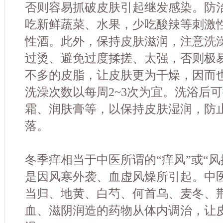
否则容易抓破皮肤引起继发感染。防
吃新鲜蔬菜、水果，少吃酸辣等刺激性
性酒。此外，保持皮肤滋润，注意洗
过烫、避免过度揉搓、太强，否则极
不多的皮脂，让皮肤更为干燥，因而也
洗澡次数以每周2~3次为宜。洗浴后
霜、润肤膏等，以保持皮肤湿润，防
落。
冬季痒相当于中医所谓的“痒风”或“风
是因风寒外袭、血虚风燥所引起。中
当归、地黄、白芍、何首乌、麦冬、
血、滋阴润造的药物从体内调治，让